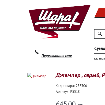
Поиск
По
Сумк
Перезвоните мне
Главная
Джемпер , серый, 
Код товара:
257306
Артикул:
P5518
645.00
грн