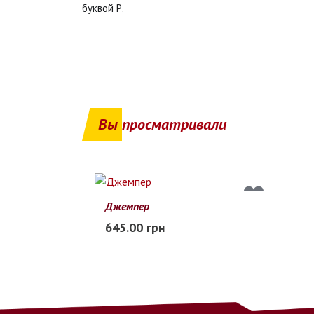
буквой Р.
Вы просматривали
Джемпер
L
XL
2XL
3XL
4XL
645.00 грн
В наличии