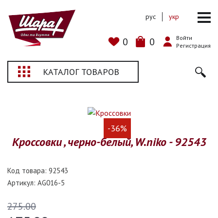
рус
укр
Войти
0
0
Регистрация
КАТАЛОГ ТОВАРОВ
-36%
Кроссовки , черно-белый, W.niko - 92543
Код товара:
92543
Артикул:
AG016-5
275.00