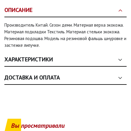
ОПИСАНИЕ
Производитель Китай. Сезон деми. Материал верха экокожа.
Материал подкладки Текстиль. Материал стельки экокожа.
Резиновая подошва. Модель на резиновой фальшь шнуровке и
застежке липучке.
ХАРАКТЕРИСТИКИ
Сезон:
деми, деми, деми, деми
ДОСТАВКА И ОПЛАТА
Размер:
26, 27, 28, 29, 30, 31
1. Общие условия оплаты
Цвет:
Черно-белый
1.1. Оплата товаров, представленных на сайте (одежда, обувь,
аксессуары, текстиль), осуществляется
исключительно на
Застежка:
Шнурки, липучка, Шнурки, липучка, Шнурки,
условиях полной предоплаты
.
липучка, Шнурки, липучка, Шнурки, липучка
Вы просматривали
1.2. Продавец осуществляет реализацию товаров как