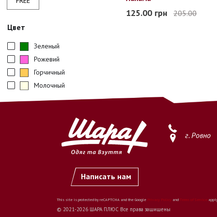
FREE
Free
125.00 грн
205.00
В наличии
Цвет
Зеленый
Рожевий
Горчичный
Молочный
г. Ровно
Написать нам
This site is protected by reCAPTCHA and the Google
Privacy Policy
and
Terms of Service
apply
© 2021-2026 ШАРА ПЛЮС Все права защищены