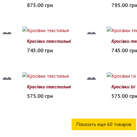
41
42
43
44
45
46
40
41
42
875.00 грн
795.00 гр
В наличии
В наличии
Кросівки текстильні
Кросівки те
40
41
42
43
44
45
40
41
42
745.00 грн
745.00 гр
Заканчивается
В наличии
Кросівки текстильні
Кросівки Ізі
40
41
42
43
44
45
41
42
43
575.00 грн
575.00 гр
Заканчивается
Заканчиваетс
Показать еще 60