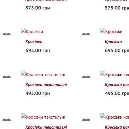
40
41
42
43
44
45
41
42
43
575.00 грн
575.00 гр
Заканчивается
В наличии
Кросівки
Кросівки
47
48
49
50
47
48
49
695.00 грн
695.00 гр
В наличии
В наличии
Кросівки текстильні
Кросівки те
41
42
43
44
45
46
41
42
43
495.00 грн
495.00 гр
В наличии
В наличии
Кросівки текстильні
Кросівки ко