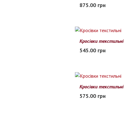
41
42
43
44
45
46
875.00 грн
В наличии
Кросівки текстильні
41
42
43
44
45
46
545.00 грн
В наличии
Кросівки текстильні
40
41
42
43
44
45
575.00 грн
Заканчивается