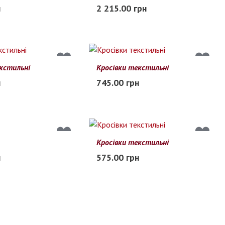
43
44
45
41
42
43
44
45
н
2 215.00 грн
Заканчивается
кстильні
Кросівки текстильні
43
44
45
40
41
42
43
44
45
н
745.00 грн
В наличии
Кросівки текстильні
44
45
45
46
47
48
н
575.00 грн
я
Заканчивается