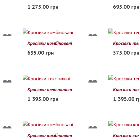
40
41
42
43
44
45
41
42
43
1 275.00 грн
695.00 гр
В наличии
В наличии
Кросівки комбіновані
Кросівки те
41
42
43
44
45
46
47
48
695.00 грн
575.00 гр
В наличии
В наличии
Кросівки текстильні
Кросівки те
41
42
43
44
45
41
42
43
1 395.00 грн
1 395.00 г
В наличии
В наличии
Кросівки комбіновані
Кросівки ко