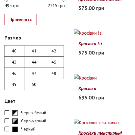
40
41
42
43
44
45
495 грн
2215 грн
575.00 грн
В наличии
Применить
Размер
Кросівки Ізі
41
42
43
44
45
40
41
42
575.00 грн
В наличии
43
44
45
46
47
48
49
50
Кросівки
47
48
49
50
695.00 грн
Цвет
В наличии
Черно-белый
Серо-черный
Черный
Кросівки текстильні