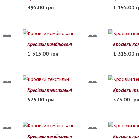
41
42
43
44
45
46
40
41
42
495.00 грн
1 195.00 г
В наличии
Заканчиваетс
Кросівки комбіновані
Кросівки ко
40
41
42
43
44
45
40
41
42
1 315.00 грн
1 315.00 г
Заканчивается
В наличии
Кросівки текстильні
Кросівки те
45
46
47
48
45
46
47
575.00 грн
575.00 гр
В наличии
В наличии
Кросівки комбіновані
Кросівки ко