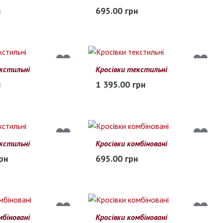
44
45
41
42
43
44
45
н
695.00 грн
В наличии
кстильні
Кросівки текстильні
41
42
43
44
45
н
1 395.00 грн
В наличии
кстильні
Кросівки комбіновані
44
45
41
42
43
44
45
рн
695.00 грн
В наличии
мбіновані
Кросівки комбіновані