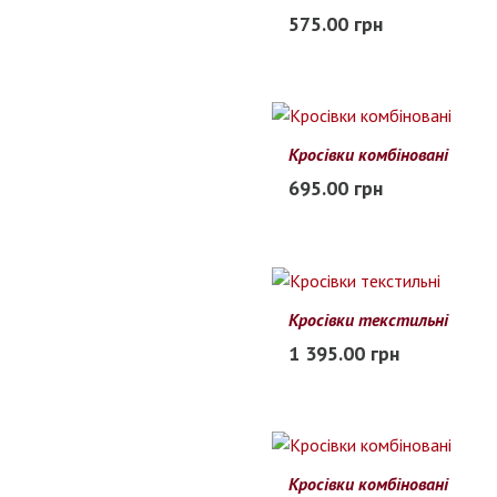
40
41
42
43
44
45
575.00 грн
В наличии
Кросівки комбіновані
41
42
43
44
45
695.00 грн
В наличии
Кросівки текстильні
41
42
43
44
45
1 395.00 грн
В наличии
Кросівки комбіновані