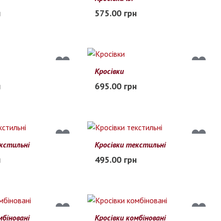
44
45
41
42
43
44
45
н
575.00 грн
В наличии
Кросівки
50
47
48
49
50
н
695.00 грн
В наличии
кстильні
Кросівки текстильні
44
45
46
41
42
43
44
45
46
н
495.00 грн
В наличии
мбіновані
Кросівки комбіновані