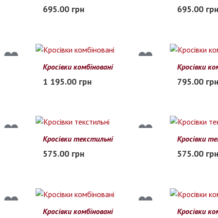
41
42
43
44
45
41
42
43
695.00 грн
695.00 гр
В наличии
В наличии
Кросівки комбіновані
Кросівки ко
40
41
42
43
44
45
40
41
42
1 195.00 грн
795.00 гр
В наличии
В наличии
Кросівки текстильні
Кросівки те
45
46
47
48
45
46
47
575.00 грн
575.00 гр
В наличии
В наличии
Кросівки комбіновані
Кросівки ко