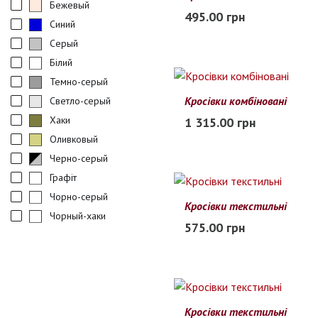
Бежевый
41
42
43
44
45
46
495.00 грн
Синий
В наличии
Серый
Білий
Темно-серый
Кросівки комбіновані
Светло-серый
40
41
42
43
44
45
Хаки
1 315.00 грн
Заканчивается
Оливковый
Черно-серый
Графiт
Чорно-серый
Кросівки текстильні
Чорный-хаки
45
46
47
48
575.00 грн
В наличии
Кросівки текстильні