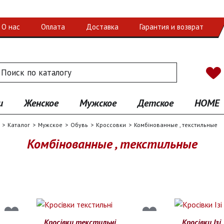
О нас
Оплата
Доставка
Гарантия и возврат
 по каталогу
иск
и
Женское
Мужское
Детское
HOME
Каталог
Мужское
Обувь
Кроссовки
Комбінованные , текстильные
Комбінованные , текстильные
Кросівки текстильні
Кросівки Ізі