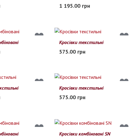
44
45
40
41
42
43
44
45
н
1 195.00 грн
В наличии
мбіновані
Кросівки текстильні
43
44
45
45
46
47
48
н
575.00 грн
В наличии
кстильні
Кросівки текстильні
48
45
46
47
48
н
575.00 грн
В наличии
мбіновані
Кросівки комбіновані SN