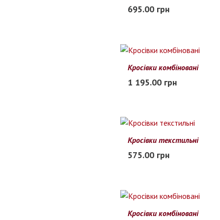
41
42
43
44
45
695.00 грн
В наличии
Кросівки комбіновані
40
41
42
43
44
45
1 195.00 грн
Заканчивается
Кросівки текстильні
45
46
47
48
575.00 грн
В наличии
Кросівки комбіновані