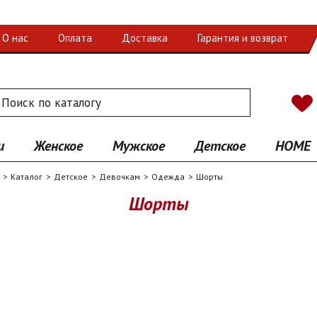
О нас
Оплата
Доставка
Гарантия и возврат
 по каталогу
иск
и
Женское
Мужское
Детское
HOME
Каталог
Детское
Девочкам
Одежда
Шорты
Шорты