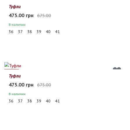
30%
Туфли
475.00 грн
675.00
В наличии
36
37
38
39
40
41
30%
Туфли
475.00 грн
675.00
В наличии
36
37
38
39
40
41