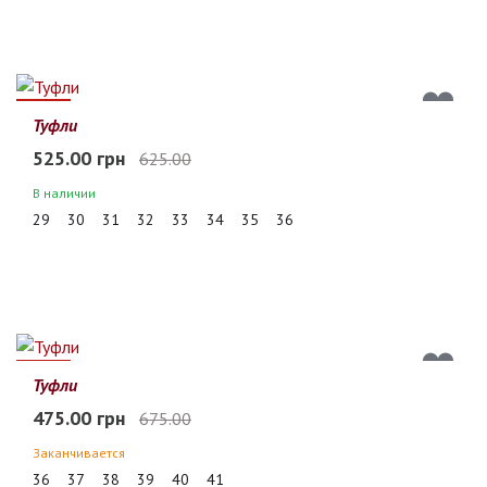
16%
Туфли
525.00 грн
625.00
В наличии
29
30
31
32
33
34
35
36
30%
Туфли
475.00 грн
675.00
Заканчивается
36
37
38
39
40
41