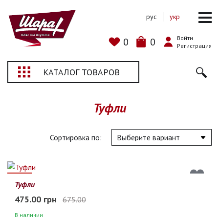
рус
укр
Войти
0
0
Регистрация
КАТАЛОГ ТОВАРОВ
Туфли
Сортировка по:
30%
Туфли
475.00 грн
675.00
В наличии