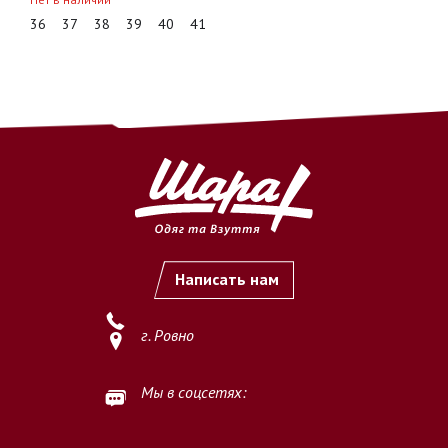
36
37
38
39
40
41
Написать нам
г. Ровно
Мы в соцсетях: