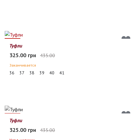
25%
Туфли
325.00 грн
435.00
Заканчивается
36
37
38
39
40
41
25%
Туфли
325.00 грн
435.00
Нет в наличии