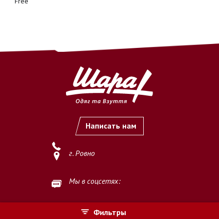
Free
Написать нам
г. Ровно
Мы в соцсетях:
Фильтры
This site is protected by reCAPTCHA and the Google
Privacy Policy
and
Terms of Service
apply.